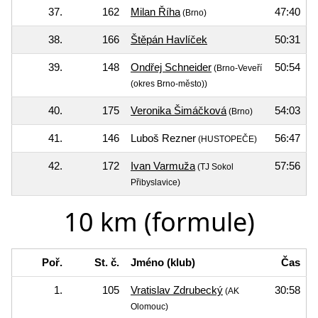
37.
162
Milan Říha
47:40
(Brno)
38.
166
Štěpán Havlíček
50:31
39.
148
Ondřej Schneider
50:54
(Brno-Veveří
(okres Brno-město))
40.
175
Veronika Šimáčková
54:03
(Brno)
41.
146
Luboš Rezner
56:47
(HUSTOPEČE)
42.
172
Ivan Varmuža
57:56
(TJ Sokol
Přibyslavice)
10 km (formule)
Poř.
St. č.
Jméno (klub)
Čas
1.
105
Vratislav Zdrubecký
30:58
(AK
Olomouc)