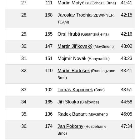
27.
111
Martin Motyčka
41:41
(Ochoz u Brna)
28.
168
Jaroslav Trochta
42:15
(2BWINNER
TEAM)
29.
155
Orsi Hrubá
42:16
(Galantská elita)
30.
147
Martin Jiřikovský
43:02
(Mov3ment)
31.
151
Mojmír Novák
43:23
(Hanyrunlife)
32.
110
Martin Bartošek
43:41
(Runningzone
Brno)
33.
102
Tomáš Kapounek
43:51
(Brno)
34.
165
Jiří Slouka
44:58
(Blažovice)
35.
136
Radek Baxant
46:05
(Mov3ment)
36.
174
Jan Pokorny
47:34
(Rozběháme
Brno)