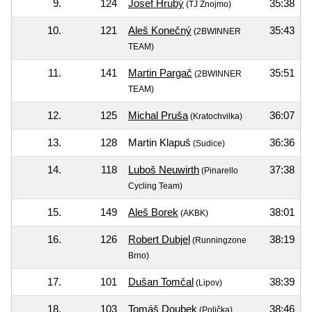
9.
124
Josef Hrubý
35:38
(TJ Znojmo)
10.
121
Aleš Konečný
35:43
(2BWINNER
TEAM)
11.
141
Martin Pargač
35:51
(2BWINNER
TEAM)
12.
125
Michal Pruša
36:07
(Kratochvilka)
13.
128
Martin Klapuš
36:36
(Sudice)
14.
118
Luboš Neuwirth
37:38
(Pinarello
Cycling Team)
15.
149
Aleš Borek
38:01
(AKBK)
16.
126
Robert Dubjel
38:19
(Runningzone
Brno)
17.
101
Dušan Tomčal
38:39
(Lipov)
18.
103
Tomáš Doubek
38:46
(Polička)