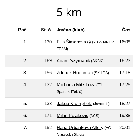
5 km
Poř.
St. č.
Jméno (klub)
Čas
1.
130
Filip Šimonovský
16:09
(2B WINNER
TEAM)
2.
169
Adam Szymanik
16:23
(AKBK)
3.
156
Zdeněk Hochman
17:18
(SK I.CA)
4.
132
Michaela Mitisková
17:25
(TJ
Spartak Třebíč)
5.
138
Jakub Krumpholz
18:27
(Javorník)
6.
171
Milan Polakovič
19:38
(ACS)
7.
152
Hana Urbánková Alfery
20:01
(AC
Moravská Slavia