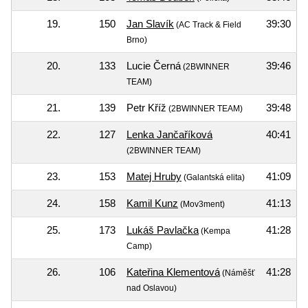
19.
150
Jan Slavík
39:30
(AC Track & Field
Brno)
20.
133
Lucie Černá
39:46
(2BWINNER
TEAM)
21.
139
Petr Kříž
39:48
(2BWINNER TEAM)
22.
127
Lenka Jančaříková
40:41
(2BWINNER TEAM)
23.
153
Matej Hruby
41:09
(Galantská elita)
24.
158
Kamil Kunz
41:13
(Mov3ment)
25.
173
Lukáš Pavlačka
41:28
(Kempa
Camp)
26.
106
Kateřina Klementová
41:28
(Náměšť
nad Oslavou)