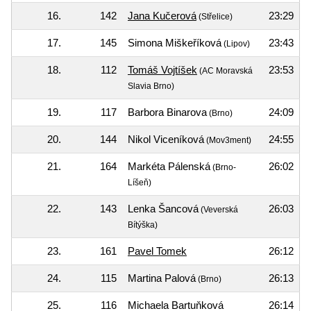
16.
142
Jana Kučerová
23:29
(Střelice)
17.
145
Simona Miškeříková
23:43
(Lipov)
18.
112
Tomáš Vojtíšek
23:53
(AC Moravská
Slavia Brno)
19.
117
Barbora Binarova
24:09
(Brno)
20.
144
Nikol Viceníková
24:55
(Mov3ment)
21.
164
Markéta Pálenská
26:02
(Brno-
Líšeň)
22.
143
Lenka Šancová
26:03
(Veverská
Bítýška)
23.
161
Pavel Tomek
26:12
24.
115
Martina Palová
26:13
(Brno)
25.
116
Michaela Bartuňková
26:14