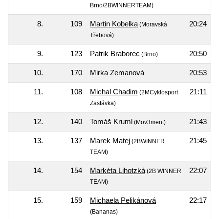
Brno/2BWINNERTEAM)
8.
109
Martin Kobelka
20:24
(Moravská
Třebová)
9.
123
Patrik Braborec
20:50
(Brno)
10.
170
Mirka Zemanová
20:53
11.
108
Michal Chadim
21:11
(2MCyklosport
Zastávka)
12.
140
Tomáš Kruml
21:43
(Mov3ment)
13.
137
Marek Matej
21:45
(2BWINNER
TEAM)
14.
154
Markéta Lihotzká
22:07
(2B WINNER
TEAM)
15.
159
Michaela Pelikánová
22:17
(Bananas)