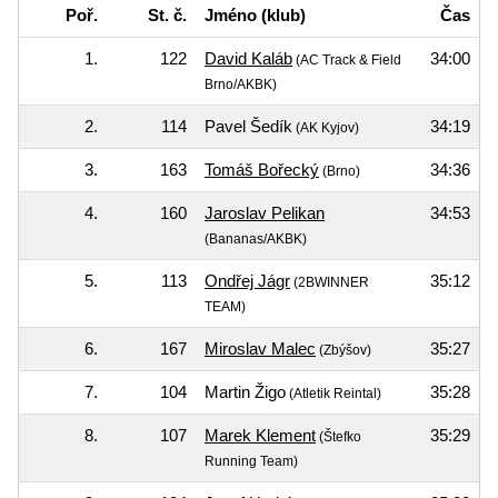
Poř.
St. č.
Jméno (klub)
Čas
1.
122
David Kaláb
34:00
(AC Track & Field
Brno/AKBK)
2.
114
Pavel Šedík
34:19
(AK Kyjov)
3.
163
Tomáš Bořecký
34:36
(Brno)
4.
160
Jaroslav Pelikan
34:53
(Bananas/AKBK)
5.
113
Ondřej Jágr
35:12
(2BWINNER
TEAM)
6.
167
Miroslav Malec
35:27
(Zbýšov)
7.
104
Martin Žigo
35:28
(Atletik Reintal)
8.
107
Marek Klement
35:29
(Štefko
Running Team)